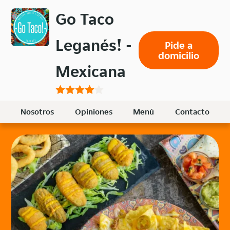
Volver
Go Taco
al
menú
Leganés! -
Pide a
principal
domicilio
Mexicana
Nosotros
Opiniones
Menú
Contacto